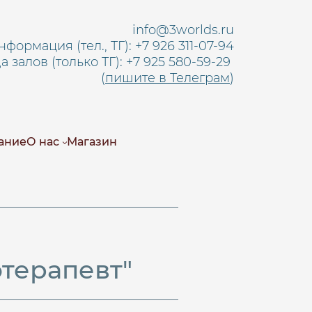
info@3worlds.ru
нформация (тел., ТГ): +7 926 311-07-94
 залов (только ТГ):
+7 925 580-59-29
(
пишите в Телеграм
)
ание
О нас
Магазин
а
терапевт"