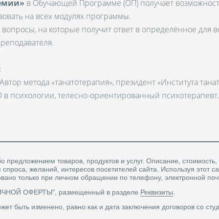
емии»
в Обучающей Программе (ОП) получает возможност
вовать на всех модулях программы.
 вопросы, на которые получит ответ в определённое для 
реподавателя.
:
Автор метода «танатотерапия», президент «Института тана
D в психологии, телесно-ориентированный психотерапевт
о предложением товаров, продуктов и услуг. Описание, стоимость,
проса, желаний, интересов посетителей сайта. Используя этот са
вано только при личном обращении по телефону, электронной по
ЛИЧНОЙ ОФЕРТЫ", размещенный в разделе
Реквизиты
.
жет быть изменено, равно как и дата заключения договоров со ст