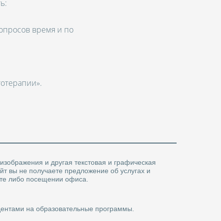
ь:
вопросов время и по
тотерапии».
.
 изображения и другая текстовая и графическая
йт вы не получаете предложение об услугах и
чте либо посещении офиса.
удентами на образовательные программы.