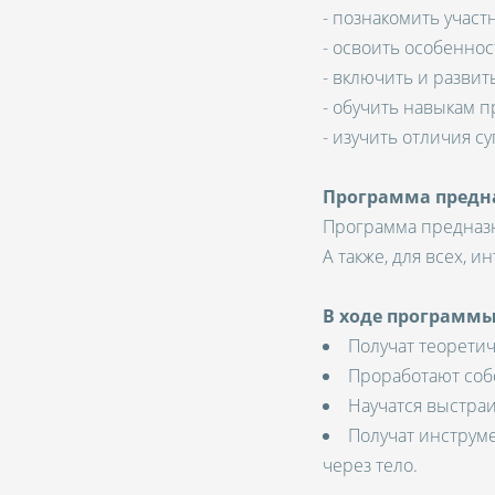
- познакомить учас
- освоить особенно
- включить и развит
- обучить навыкам п
- изучить отличия с
Программа предна
Программа предназн
А также, для всех, 
В ходе программы
Получат теорети
Проработают соб
Научатся выстраи
Получат инструм
через тело.