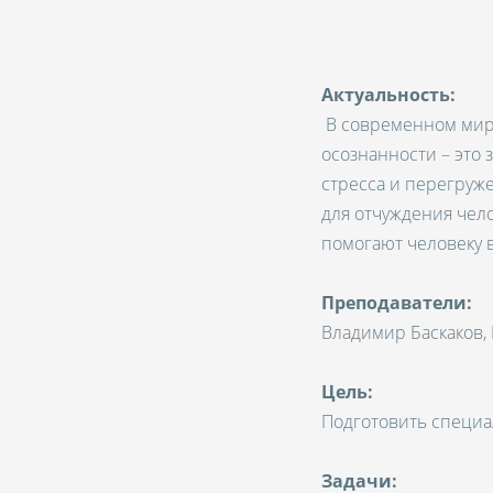
А
ктуальность:
В современном мире
осознанности – это
стресса и перегруж
для отчуждения чел
помогают человеку в
Преподаватели:
Владимир Баскаков,
Цель:
Подготовить специа
Задачи: