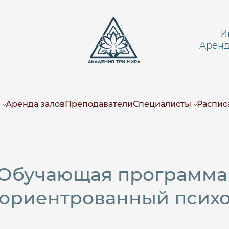
И
Аренда
Аренда залов
Преподаватели
Специалисты
Распис
Обучающая программ
-ориентрованный психо