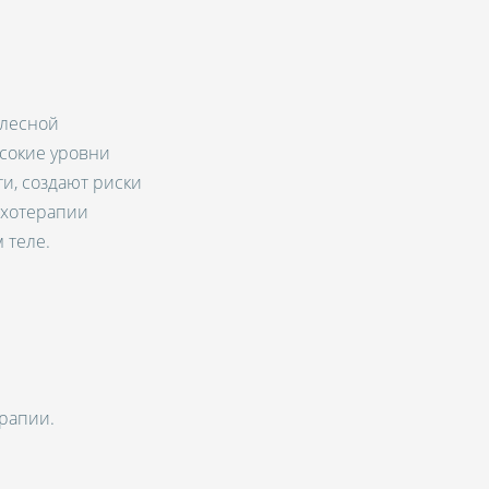
елесной
ысокие уровни
и, создают риски
ихотерапии
 теле.
рапии.