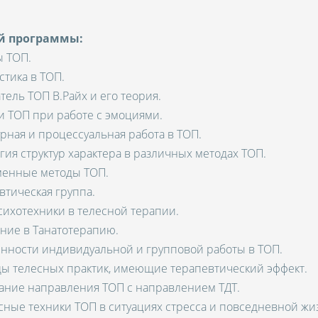
ей программы:
ы ТОП.
стика в ТОП.
тель ТОП В.Райх и его теория.
и ТОП при работе с эмоциями.
урная и процессуальная работа в ТОП.
гия структур характера в различных методах ТОП.
менные методы ТОП.
втическая группа.
сихотехники в телесной терапии.
ение в Танатотерапию.
енности индивидуальной и групповой работы в ТОП.
ды телесных практик, имеющие терапевтический эффект.
тание направления ТОП с направлением ТДТ.
сные техники ТОП в ситуациях стресса и повседневной жи