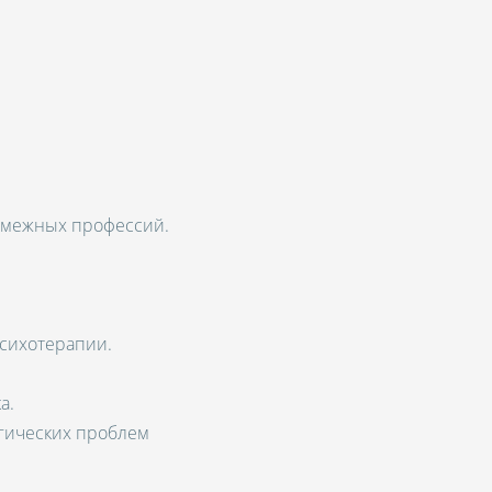
;
 смежных профессий.
психотерапии.
а.
гических проблем