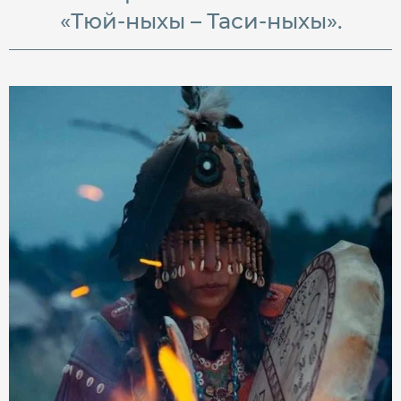
«Тюй-ныхы – Таси-ныхы».