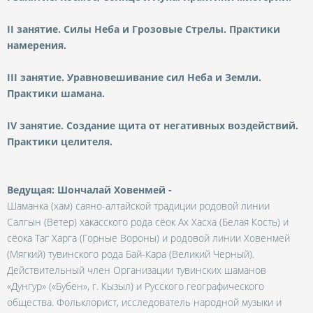
II занятие. Силы Неба и Грозовые Стрелы. Практики
намерения.
III занятие. Уравновешивание сил Неба и Земли.
Практики шамана.
IV занятие. Создание щита от негативных воздействий.
Практики целителя.
Ведущая: Шончалай Ховенмей -
Шаманка (хам) саяно-алтайской традиции родовой линии
Салгын (Ветер) хакасского рода сёок Ах Хасха (Белая Кость) и
сёока Таг Харга (Горные Вороны) и родовой линии Ховенмей
(Мягкий) тувинского рода Бай-Кара (Великий Черный).
Действительный член Организации тувинских шаманов
«Дунгур» («Бубен», г. Кызыл) и Русского географического
общества. Фольклорист, исследователь народной музыки и