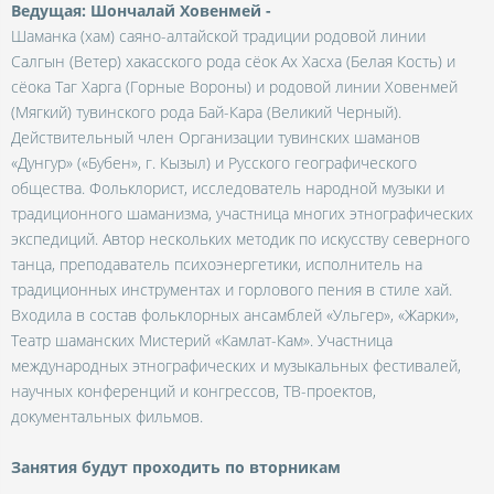
Ведущая: Шончалай Ховенмей -
Шаманка (хам) саяно-алтайской традиции родовой линии
Салгын (Ветер) хакасского рода сёок Ах Хасха (Белая Кость) и
сёока Таг Харга (Горные Вороны) и родовой линии Ховенмей
(Мягкий) тувинского рода Бай-Кара (Великий Черный).
Действительный член Организации тувинских шаманов
«Дунгур» («Бубен», г. Кызыл) и Русского географического
общества. Фольклорист, исследователь народной музыки и
традиционного шаманизма, участница многих этнографических
экспедиций. Автор нескольких методик по искусству северного
танца, преподаватель психоэнергетики, исполнитель на
традиционных инструментах и горлового пения в стиле хай.
Входила в состав фольклорных ансамблей «Ульгер», «Жарки»,
Театр шаманских Мистерий «Камлат-Кам». Участница
международных этнографических и музыкальных фестивалей,
научных конференций и конгрессов, ТВ-проектов,
документальных фильмов.
Занятия будут проходить по вторникам