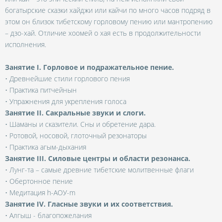
богатырские сказки хайджи или кайчи по много часов подряд в
этом он близок тибетскому горловому пению или мантропению
– дзо-хай. Отличие хоомей о хая есть в продолжительности
исполнения.
Занятие I. Горловое и подражательное пение.
• Древнейшие стили горлового пения
• Практика питчейнын
• Упражнения для укрепления голоса
Занятие II. Сакральные звуки и слоги.
• Шаманы и сказители. Сны и обретение дара.
• Ротовой, носовой, глоточный резонаторы
• Практика агым-дыхания
Занятие III. Силовые центры и области резонанса.
• Лунг-та – самые древние тибетские молитвенные флаги
• Обертонное пение
• Медитация h-АОУ-m
Занятие IV. Гласные звуки и их соответствия.
• Алгыш - благопожелания