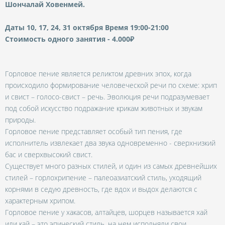
Шончалай Ховенмей.
Даты 10, 17, 24, 31 октября
Время 19:00-21:00
Стоимость одного занятия - 4.000₽
Горловое пение является реликтом древних эпох, когда
происходило формирование человеческой речи по схеме: хрип
и свист – голосо-свист – речь. Эволюция речи подразумевает
под собой искусство подражание крикам животных и звукам
природы.
Горловое пение представляет особый тип пения, где
исполнитель извлекает два звука одновременно - сверхнизкий
бас и сверхвысокий свист.
Существует много разных стилей, и один из самых древнейших
стилей – горлохрипение – палеоазиатский стиль, уходящий
корнями в седую древность, где вдох и выдох делаются с
характерным хрипом.
Горловое пение у хакасов, алтайцев, шорцев называется хай
или кай – это эпический стиль, на нем исполняли свои